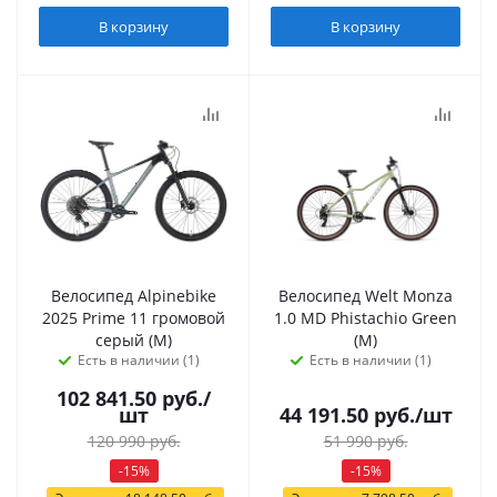
В корзину
В корзину
Велосипед Alpinebike
Велосипед Welt Monza
2025 Prime 11 громовой
1.0 MD Phistachio Green
серый (M)
(M)
Есть в наличии (1)
Есть в наличии (1)
102 841.50
руб.
/
шт
44 191.50
руб.
/шт
120 990
руб.
51 990
руб.
-
15
%
-
15
%