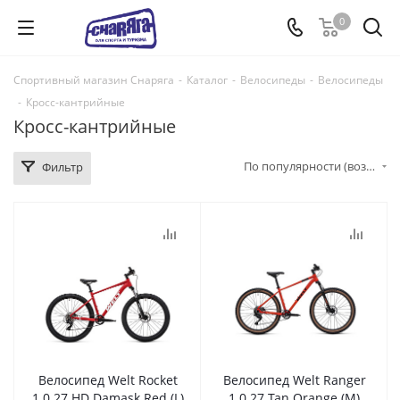
0
Спортивный магазин Снаряга
-
Каталог
-
Велосипеды
-
Велосипеды
-
Кросс-кантрийные
Кросс-кантрийные
По популярности (возрастание)
Фильтр
Велосипед Welt Rocket
Велосипед Welt Ranger
1.0 27 HD Damask Red (L)
1.0 27 Tan Orange (M)