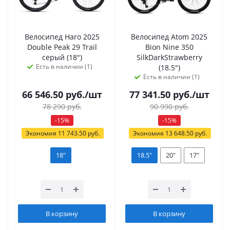
Велосипед Haro 2025
Велосипед Atom 2025
Double Peak 29 Trail
Bion Nine 350
серый (18")
SilkDarkStrawberry
Есть в наличии (1)
(18.5")
Есть в наличии (1)
66 546.50
руб.
/шт
77 341.50
руб.
/шт
78 290
руб.
90 990
руб.
-
15
%
-
15
%
Экономия
11 743.50
руб.
Экономия
13 648.50
руб.
18"
18.5"
20"
17"
В корзину
В корзину