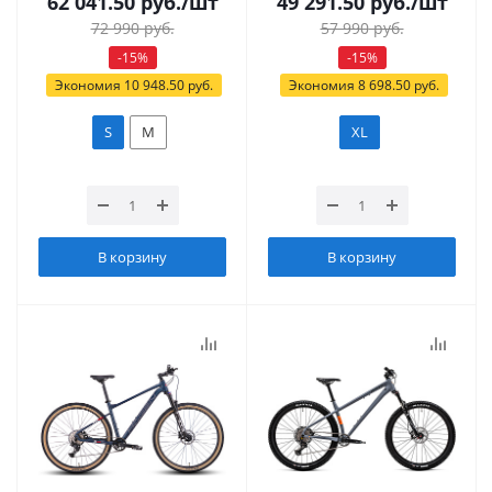
62 041.50
руб.
/шт
49 291.50
руб.
/шт
72 990
руб.
57 990
руб.
-
15
%
-
15
%
Экономия
10 948.50
руб.
Экономия
8 698.50
руб.
S
M
XL
В корзину
В корзину