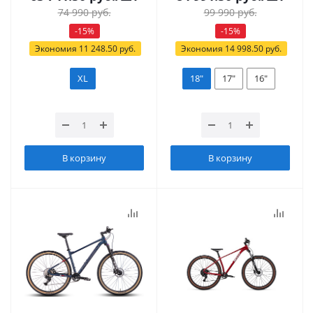
74 990
руб.
99 990
руб.
-
15
%
-
15
%
Экономия
11 248.50
руб.
Экономия
14 998.50
руб.
XL
18"
17"
16"
В корзину
В корзину