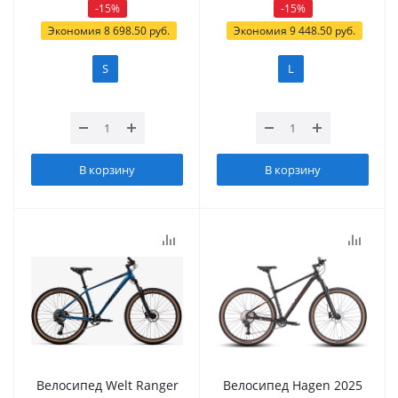
-
15
%
-
15
%
Экономия
8 698.50
руб.
Экономия
9 448.50
руб.
S
L
В корзину
В корзину
Велосипед Welt Ranger
Велосипед Hagen 2025