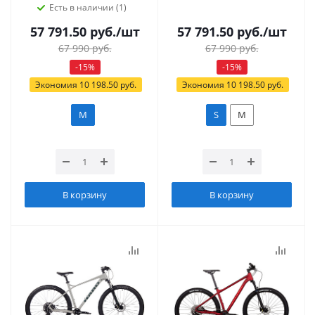
Есть в наличии (1)
57 791.50
руб.
/шт
57 791.50
руб.
/шт
67 990
руб.
67 990
руб.
-
15
%
-
15
%
Экономия
10 198.50
руб.
Экономия
10 198.50
руб.
M
S
M
В корзину
В корзину