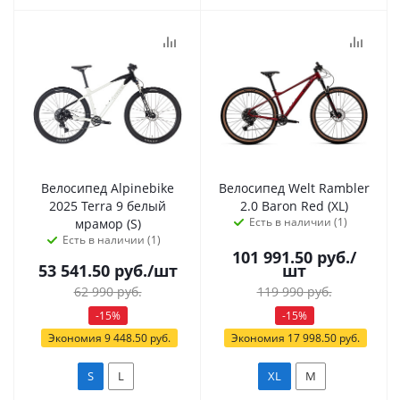
Велосипед Alpinebike
Велосипед Welt Rambler
2025 Terra 9 белый
2.0 Baron Red (XL)
Есть в наличии (1)
мрамор (S)
Есть в наличии (1)
101 991.50
руб.
/
53 541.50
руб.
/шт
шт
62 990
руб.
119 990
руб.
-
15
%
-
15
%
Экономия
9 448.50
руб.
Экономия
17 998.50
руб.
S
L
XL
M