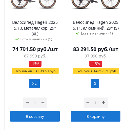
Велосипед Hagen 2025
Велосипед Hagen 2025
5.10, металалкор, 29"
5.11, алюминий, 29" (S)
Есть в наличии (1)
(XL)
Есть в наличии (1)
74 791.50
руб.
/шт
83 291.50
руб.
/шт
87 990
руб.
97 990
руб.
-
15
%
-
15
%
Экономия
13 198.50
руб.
Экономия
14 698.50
руб.
XL
S
В корзину
В корзину