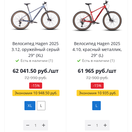
Велосипед Hagen 2025
Велосипед Hagen 2025
3.12, оружейный серый
4.10, красный металлик,
29" (XL)
29" (L)
Есть в наличии (1)
Есть в наличии (1)
62 041.50
руб.
/шт
61 965
руб.
/шт
72 990
руб.
72 900
руб.
-
15
%
-
15
%
Экономия
10 948.50
руб.
Экономия
10 935
руб.
XL
L
L