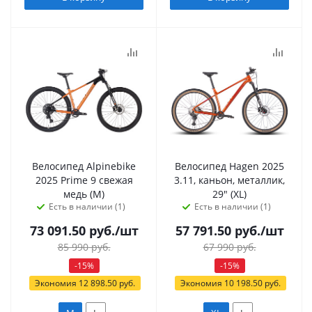
Велосипед Alpinebike
Велосипед Hagen 2025
2025 Prime 9 свежая
3.11, каньон, металлик,
медь (M)
29" (XL)
Есть в наличии (1)
Есть в наличии (1)
73 091.50
руб.
/шт
57 791.50
руб.
/шт
85 990
руб.
67 990
руб.
-
15
%
-
15
%
Экономия
12 898.50
руб.
Экономия
10 198.50
руб.