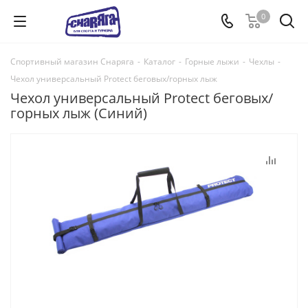
0
Спортивный магазин Снаряга
-
Каталог
-
Горные лыжи
-
Чехлы
-
Чехол универсальный Protect беговых/горных лыж
Чехол универсальный Protect беговых/
горных лыж (Синий)