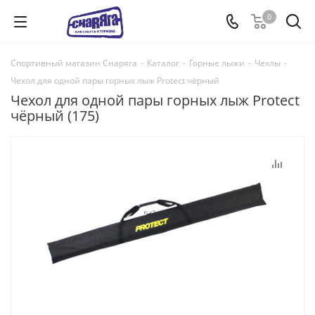
0
Спортивный магазин Снаряга
-
Каталог
-
Горные лыжи
-
Чехлы
-
Чехол для одной пары горных лыж Protect чёрный
Чехол для одной пары горных лыж Protect
чёрный (175)