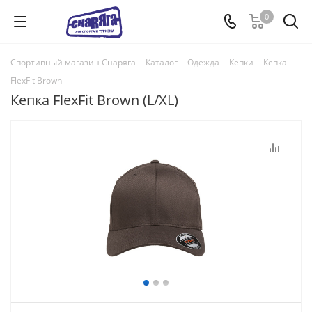
0
Спортивный магазин Снаряга
-
Каталог
-
Одежда
-
Кепки
-
Кепка
FlexFit Brown
Кепка FlexFit Brown (L/XL)