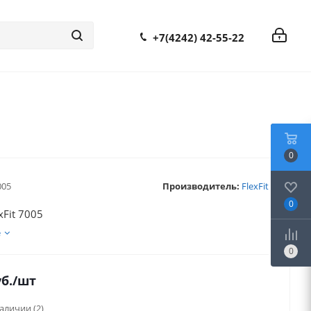
+7(4242) 42-55-22
0
005
Производитель:
FlexFit
0
xFit 7005
е
0
б.
/шт
наличии
(2)