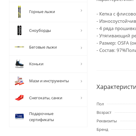
Горные лыжи
- Кепка с флисов
- Износоустойчи
- 4 ряда прошивк
Сноуборды
- Утягивающий р
- Размер: OSFA (
Беговые лыжи
- Состав: 97%Пол
Коньки
Мази и инструменты
Характерист
Снегокаты, санки
Пол
Возраст
Подарочные
сертификаты
Реквизиты
Бренд