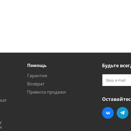
Помощь
Будьте всег
Гарантия
Возврат
Правила продажи
Оставайтес
кат
и
у
х