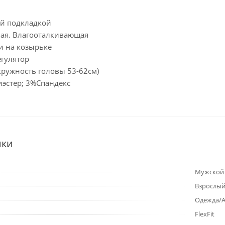
ой подкладкой
вая. Влагооталкивающая
и на козырьке
егулятор
окружность головы 53-62см)
иэстер; 3%Спандекс
ики
Мужской
Взрослы
Одежда/Ак
FlexFit