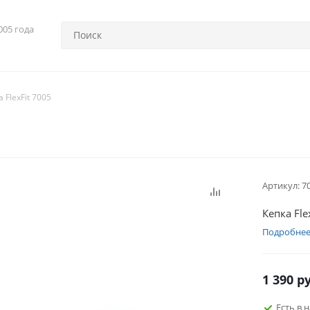
005 года
 FlexFit 7005
Артикул:
7
Кепка Fle
Подробне
1 390
ру
Есть в 