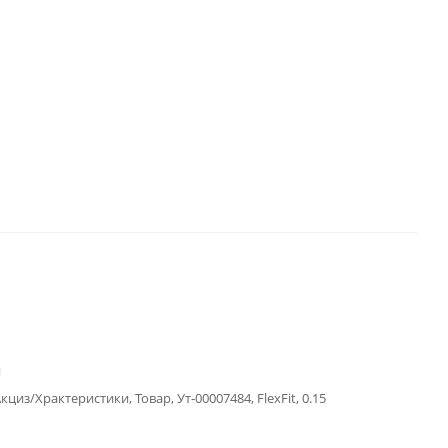
й
циз/Храктеристики, Товар, Ут-00007484, FlexFit, 0.15