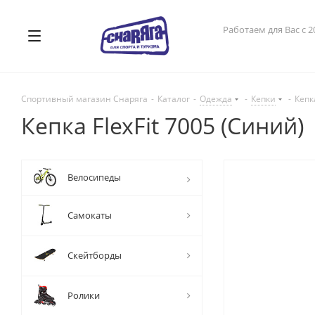
Работаем для Вас с 2
Спортивный магазин Снаряга
-
Каталог
-
Одежда
-
Кепки
-
Кепка
Кепка FlexFit 7005 (Синий)
Велосипеды
Самокаты
Скейтборды
Ролики