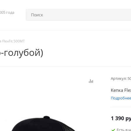
005 года
а FlexFit 500MT
о-голубой)
Артикул:
5
Кепка Fle
Подробне
1 390
ру
Есть в 