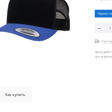
Чёрно-г
Рассчи
Цена дейст
цен в розн
Как купить