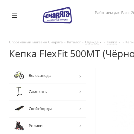
Работаем для Вас с 2
Спортивный магазин Снаряга
-
Каталог
-
Одежда
-
Кепки
-
Кепк
Кепка FlexFit 500MT (Чёрн
Велосипеды
Самокаты
Скейтборды
Ролики