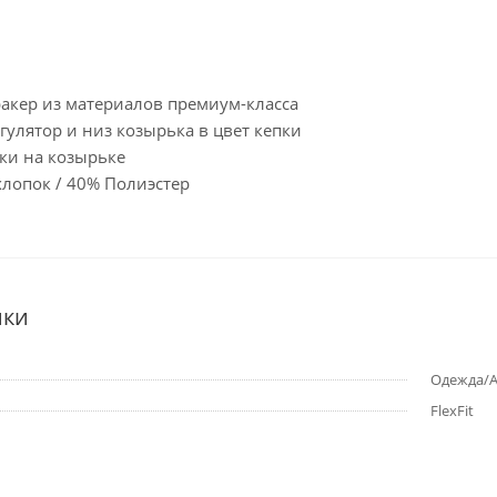
ракер из материалов премиум-класса
гулятор и низ козырька в цвет кепки
ки на козырьке
хлопок / 40% Полиэстер
ики
Одежда/Ак
FlexFit