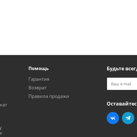
Помощь
Будьте всег
Гарантия
Возврат
Правила продажи
Оставайтес
кат
и
у
х