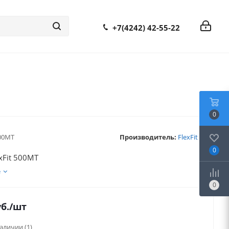
+7(4242) 42-55-22
0
00MT
Производитель:
FlexFit
0
xFit 500MT
е
0
б.
/шт
наличии
(1)