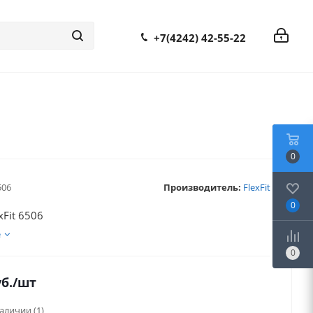
+7(4242) 42-55-22
0
506
Производитель:
FlexFit
0
xFit 6506
е
0
б.
/шт
наличии
(1)