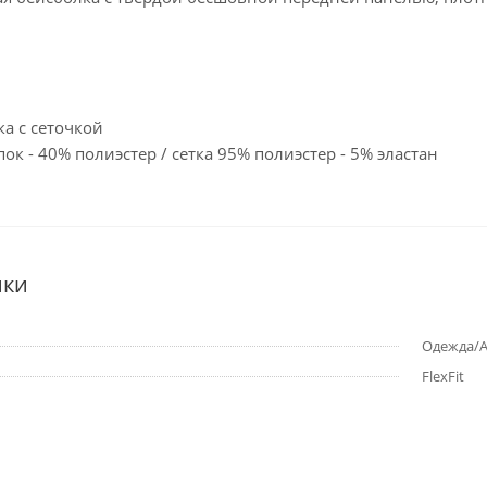
ка с сеточкой
пок - 40% полиэстер / ceтка 95% полиэстер - 5% эластан
ики
Одежда/Ак
FlexFit