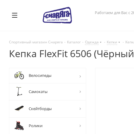
Работаем для Вас с 2
Спортивный магазин Снаряга
-
Каталог
-
Одежда
-
Кепки
-
Кепка
Кепка FlexFit 6506 (Чёрный
Велосипеды
Самокаты
Скейтборды
Ролики