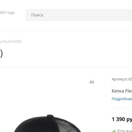
005 года
 FlexFit 6506
)
Артикул:
6
Кепка Fle
Подробне
1 390
ру
Есть в 