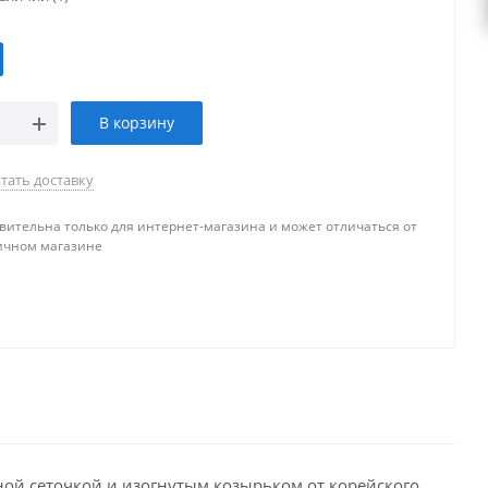
В корзину
тать доставку
вительна только для интернет-магазина и может отличаться от
ичном магазине
ой сеточкой и изогнутым козырьком от корейского