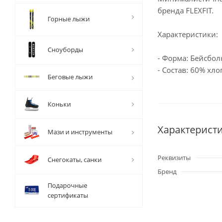
бренда FLEXFIT.
Горные лыжи
Характеристики:
Сноуборды
- Форма: Бейсбол
- Состав: 60% хло
Беговые лыжи
Коньки
Характерист
Мази и инструменты
Реквизиты
Снегокаты, санки
Бренд
Подарочные
сертификаты