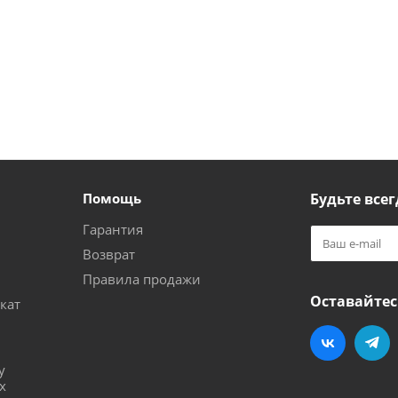
Помощь
Будьте всег
Гарантия
Возврат
Правила продажи
Оставайтес
кат
и
у
х