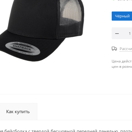
Чёрный
Рассчи
Цена дейст
цен в розн
Как купить
 бейсболка с твердой бесшовной передней панелью, плотн