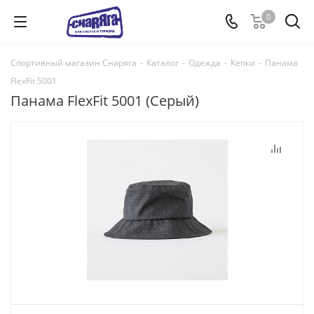
0
Спортивный магазин Снаряга
-
Каталог
-
Одежда
-
Кепки
-
Панама
FlexFit 5001
Панама FlexFit 5001 (Серый)