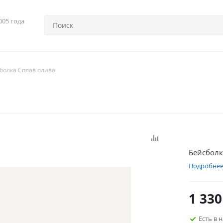
005 года
болка Сплав олива
Бейсболк
Подробне
1 330
Есть в 