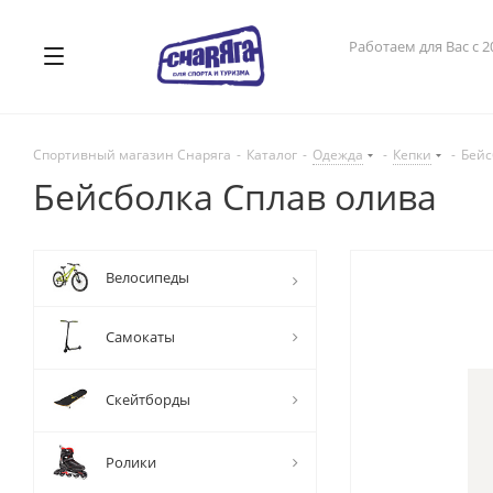
Работаем для Вас с 2
Спортивный магазин Снаряга
-
Каталог
-
Одежда
-
Кепки
-
Бейс
Бейсболка Сплав олива
Велосипеды
Самокаты
Скейтборды
Ролики