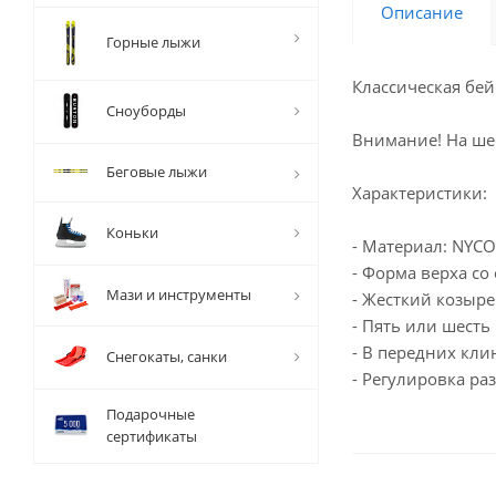
Описание
Горные лыжи
Классическая бе
Сноуборды
Внимание! На шес
Беговые лыжи
Характеристики:
Коньки
- Материал: NYCO
- Форма верха с
Мази и инструменты
- Жесткий козыре
- Пять или шесть
- В передних кл
Снегокаты, санки
- Регулировка р
Подарочные
сертификаты