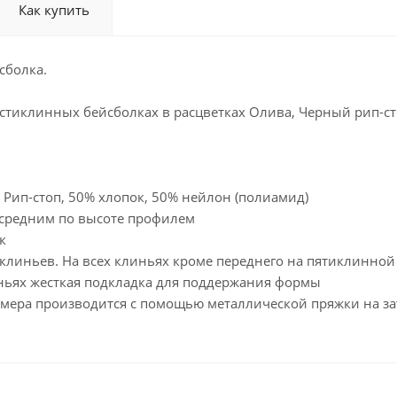
Как купить
йсболка.
тиклинных бейсболках в расцветках Олива, Черный рип-стоп
 Рип-стоп, 50% хлопок, 50% нейлон (полиамид)
о средним по высоте профилем
к
 клиньев. На всех клиньях кроме переднего на пятиклинно
иньях жесткая подкладка для поддержания формы
азмера производится с помощью металлической пряжки на з