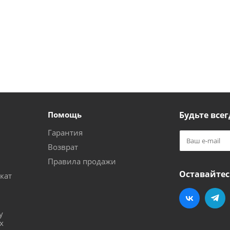
Помощь
Будьте всег
Гарантия
Возврат
Правила продажи
Оставайтес
кат
и
у
х