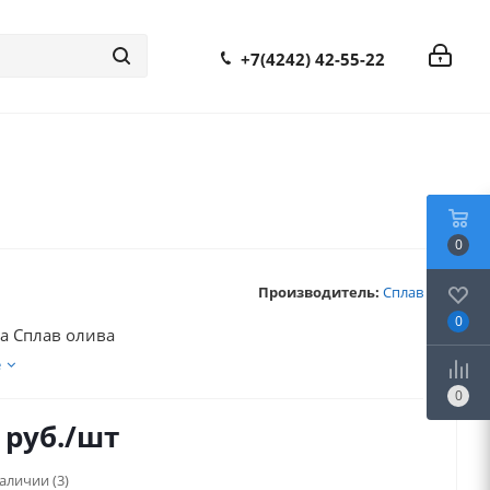
+7(4242) 42-55-22
0
Производитель:
Сплав
0
а Сплав олива
е
0
руб.
/шт
наличии
(3)