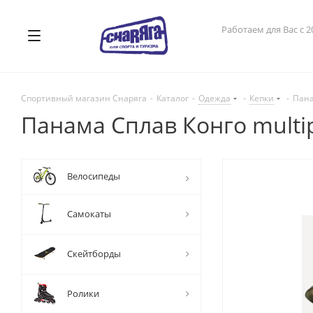
Работаем для Вас с 2
Спортивный магазин Снаряга
-
Каталог
-
Одежда
-
Кепки
-
Пана
Панама Сплав Конго multip
Велосипеды
Самокаты
Скейтборды
Ролики