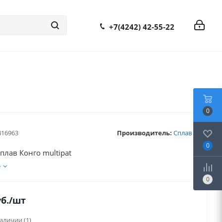
+7(4242) 42-55-22
0
416963
Производитель:
Сплав
0
плав Конго multipat
е
0
б.
/шт
наличии
(1)