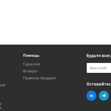
Помощь
Будьте всег
Гарантия
Возврат
Правила продажи
Оставайтес
кат
и
у
х