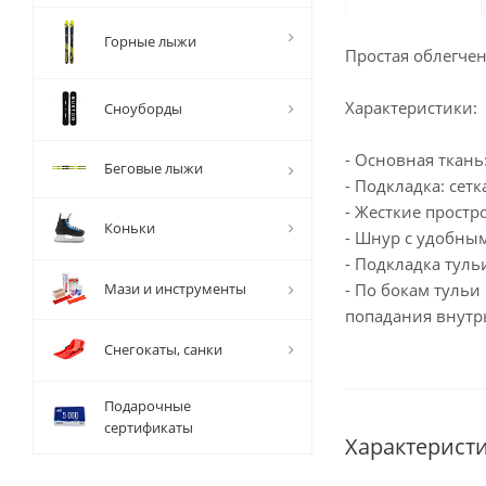
Горные лыжи
Простая облегче
Характеристики:
Сноуборды
- Основная ткань:
Беговые лыжи
- Подкладка: сетк
- Жесткие прост
Коньки
- Шнур с удобны
- Подкладка тул
Мази и инструменты
- По бокам туль
попадания внутр
Снегокаты, санки
Подарочные
сертификаты
Характерист