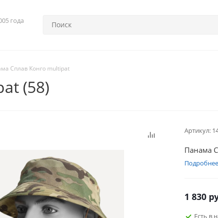
005 года
ма Сплав Конго multipat
at (58)
Артикул:
1
Панама С
Подробне
1 830
ру
Есть в 