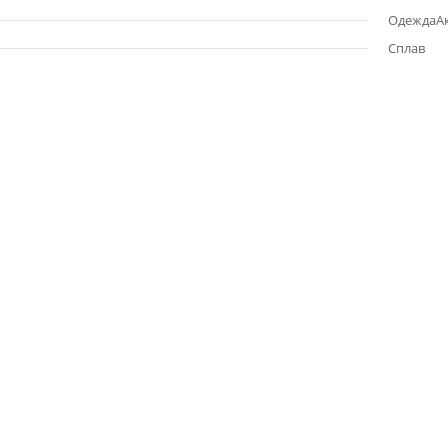
ОдеждаАкц
Сплав