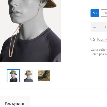
58
60
Рассчи
Цена дейст
цен в розн
Как купить