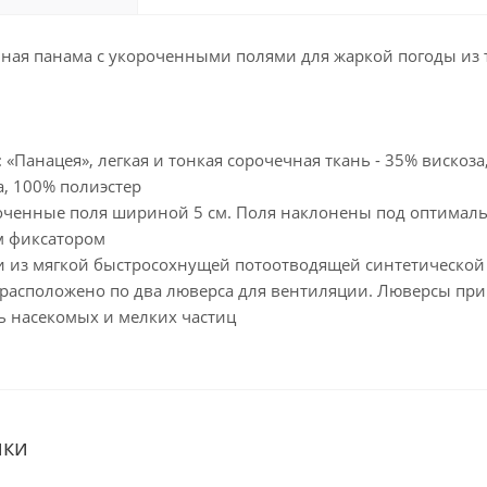
нная панама с укороченными полями для жаркой погоды из 
 «Панацея», легкая и тонкая сорочечная ткань - 35% вискоза
а, 100% полиэстер
роченные поля шириной 5 см. Поля наклонены под оптимал
м фиксатором
ьи из мягкой быстросохнущей потоотводящей синтетической
и расположено по два люверса для вентиляции. Люверсы пр
ь насекомых и мелких частиц
ики