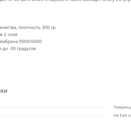
ачества, плотность 300 гр.
в 2 слоя
мембрана 9000/6000
о до -30 градусов
ики
ТоварАкци
Far East L