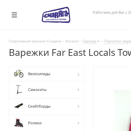
Работаем для Вас с 2
Спортивный магазин Снаряга
-
Каталог
-
Одежда
-
Перчатки, вар
Варежки Far East Locals 
Велосипеды
Самокаты
Скейтборды
Ролики