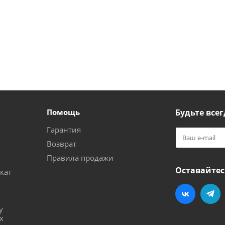
Помощь
Будьте всег
Гарантия
Возврат
Правила продажи
Оставайтес
кат
и
у
х