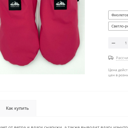
Фиолето
Светло-
Рассчи
Цена дейст
цен в розн
Как купить
т от ветра и влаги снаружи, а также выводит влагу изнутри