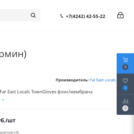
+7(4242) 42-55-22
армин)
0
Производитель:
Far East Locals
0
Far East Locals TownGloves флис/мембрана
е
0
б.
/шт
наличии
(4)