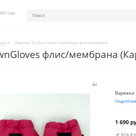
005 года
ежки
-
Варежки Far East Locals TownGloves флис/мембрана
TownGloves флис/мембрана (К
Варежки 
Подробне
1 690
ру
Есть в 