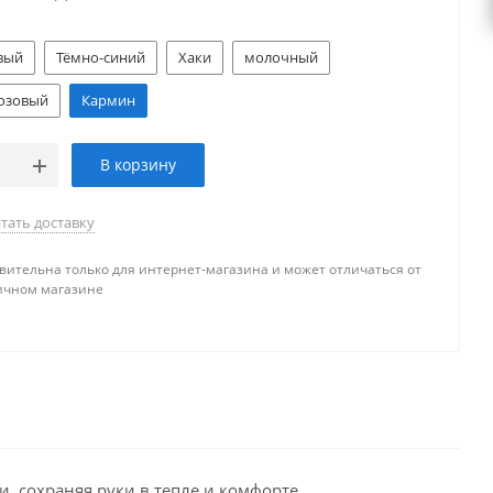
вый
Тёмно-синий
Хаки
молочный
розовый
Кармин
В корзину
тать доставку
вительна только для интернет-магазина и может отличаться от
ичном магазине
, сохраняя руки в тепле и комфорте.