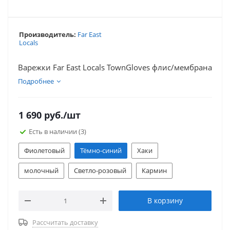
Производитель:
Far East
Locals
Варежки Far East Locals TownGloves флис/мембрана
Подробнее
1 690
руб.
/шт
Есть в наличии
(3)
Фиолетовый
Тёмно-синий
Хаки
молочный
Светло-розовый
Кармин
В корзину
Рассчитать доставку