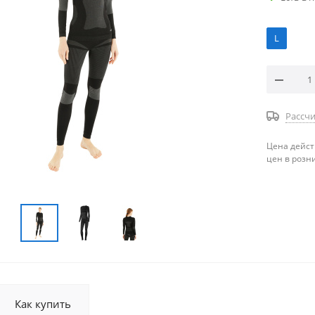
L
Рассчи
Цена дейст
цен в розн
Как купить