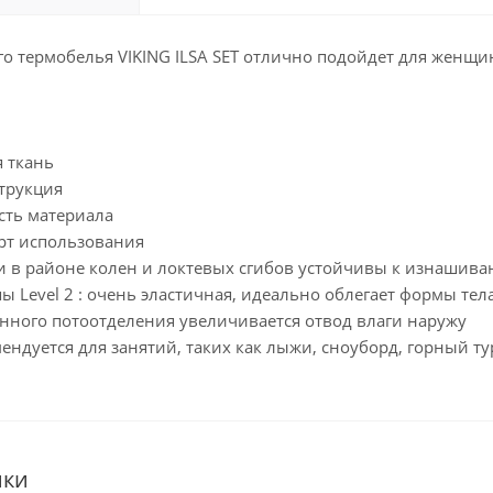
о термобелья VIKING ILSA SET отлично подойдет для женщин
я ткань
струкция
сть материала
рт использования
ни в районе колен и локтевых сгибов устойчивы к изнашив
пы Level 2 : очень эластичная, идеально облегает формы тел
енного потоотделения увеличивается отвод влаги наружу
ендуется для занятий, таких как лыжи, сноуборд, горный т
ики