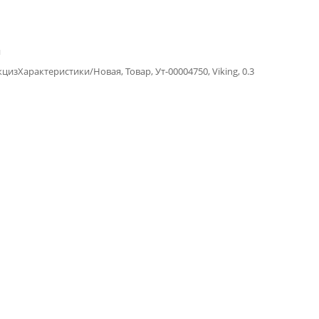
й
изХарактеристики/Новая, Товар, Ут-00004750, Viking, 0.3