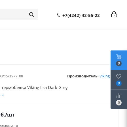
+7(4242) 42-55-22
0
00/15/1977_08
Производитель:
Viking
0
термобелья Viking Ilsa Dark Grey
е
0
б.
/шт
наличии
(3)