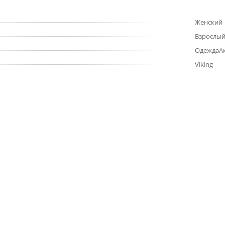
Женский
Взрослы
ОдеждаАкц
Viking