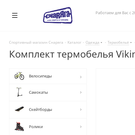
Работаем для Вас с 2
Спортивный магазин Снаряга
-
Каталог
-
Одежда
-
Термобельё
Комплект термобелья Viking
Велосипеды
Самокаты
Скейтборды
Ролики