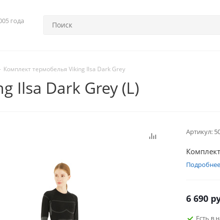
005 года
-
Комплект термобелья Viking Ilsa Dark Grey
 Ilsa Dark Grey (L)
Артикул:
5
Комплект 
Подробне
6 690
ру
Есть в 