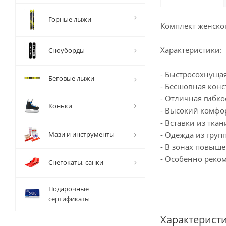
Горные лыжи
Комплект женског
Характеристики:
Сноуборды
- Быстросохнуща
Беговые лыжи
- Бесшовная кон
- Отличная гибко
Коньки
- Высокий комфо
- Вставки из тка
Мази и инструменты
- Одежда из груп
- В зонах повыш
- Особенно реком
Снегокаты, санки
Подарочные
сертификаты
Характерист