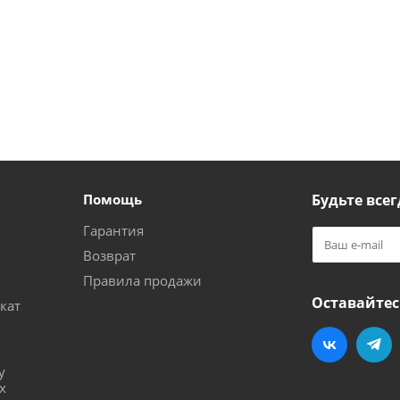
Помощь
Будьте всег
Гарантия
Возврат
Правила продажи
Оставайтес
кат
и
у
х