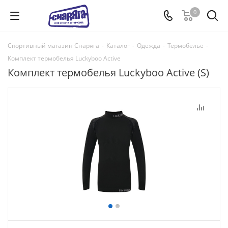
0
Спортивный магазин Снаряга
-
Каталог
-
Одежда
-
Термобельё
-
Комплект термобелья Luckyboo Active
Комплект термобелья Luckyboo Active (S)