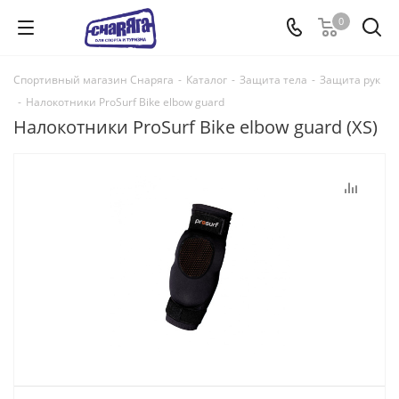
0
Спортивный магазин Снаряга
-
Каталог
-
Защита тела
-
Защита рук
-
Налокотники ProSurf Bike elbow guard
Налокотники ProSurf Bike elbow guard (XS)