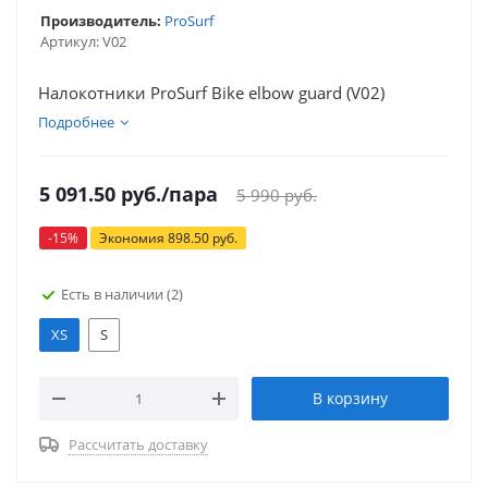
Производитель:
ProSurf
Артикул:
V02
Налокотники ProSurf Bike elbow guard (V02)
Подробнее
5 091.50
руб.
/пара
5 990
руб.
-
15
%
Экономия
898.50
руб.
Есть в наличии
(2)
XS
S
В корзину
Рассчитать доставку