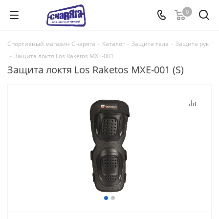
0
Спортивный магазин Снаряга
-
Каталог
-
Защита тела
-
Защита рук
-
Защита локтя Los Raketos MXE-001
Защита локтя Los Raketos MXE-001 (S)