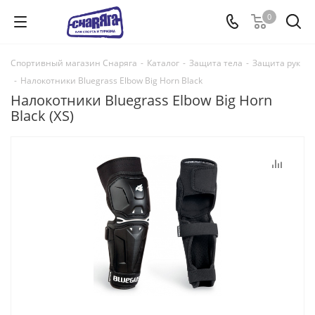
0
Спортивный магазин Снаряга
-
Каталог
-
Защита тела
-
Защита рук
-
Налокотники Bluegrass Elbow Big Horn Black
Налокотники Bluegrass Elbow Big Horn
Black (XS)