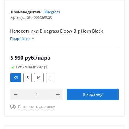
Производитель:
Bluegrass
Артикул:
3PP006CE0020
Налокотники Bluegrass Elbow Big Horn Black
Подробнее
5 990
руб.
/пара
Есть в наличии
(1)
XS
S
M
L
В корзину
Рассчитать доставку