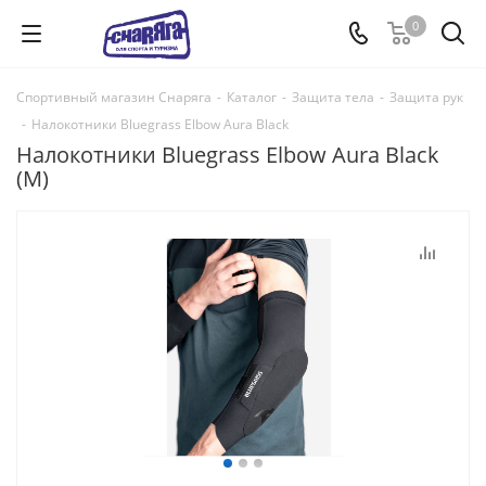
0
Спортивный магазин Снаряга
-
Каталог
-
Защита тела
-
Защита рук
-
Налокотники Bluegrass Elbow Aura Black
Налокотники Bluegrass Elbow Aura Black
(M)