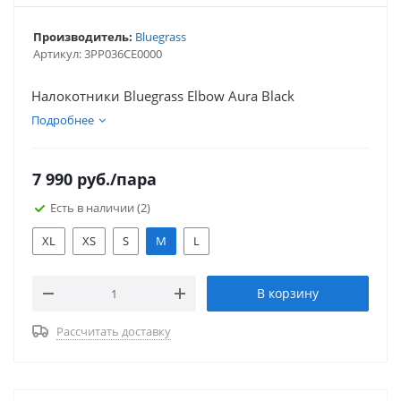
Производитель:
Bluegrass
Артикул:
3PP036CE0000
Налокотники Bluegrass Elbow Aura Black
Подробнее
7 990
руб.
/пара
Есть в наличии
(2)
XL
XS
S
M
L
В корзину
Рассчитать доставку